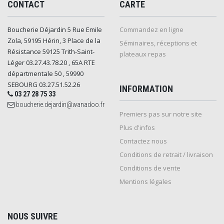
CONTACT
CARTE
Boucherie Déjardin 5 Rue Emile
Commandez en ligne
Zola, 59195 Hérin, 3 Place de la
Séminaires, réceptions et
Résistance 59125 Trith-Saint-
plateaux repas
Léger 03.27.43.78.20 , 65A RTE
départmentale 50 , 59990
SEBOURG 03.27.51.52.26
INFORMATION
03 27 28 75 33
boucherie.dejardin@wanadoo.fr
Premiers pas sur notre site
Plus d'infos
Contactez nous
Conditions de retrait / livraison
Conditions de vente
Mentions légales
NOUS SUIVRE