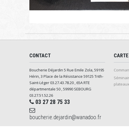
CONTACT
CARTE
Boucherie Déjardin 5 Rue Emile Zola, 59195
Command
Hérin, 3 Place de la Résistance 59125 Trith-
Séminair
Saint-Léger 03.27.43.78.20 , 65A RTE
plateaux
départmentale 50 , 59990 SEBOURG
03.27.51.52.26
03 27 28 75 33
boucherie.dejardin@wanadoo.fr