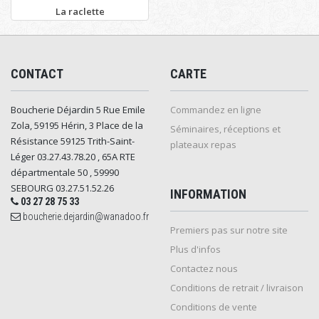
La raclette
CONTACT
CARTE
Boucherie Déjardin 5 Rue Emile
Commandez en ligne
Zola, 59195 Hérin, 3 Place de la
Séminaires, réceptions et
Résistance 59125 Trith-Saint-
plateaux repas
Léger 03.27.43.78.20 , 65A RTE
départmentale 50 , 59990
SEBOURG 03.27.51.52.26
INFORMATION
03 27 28 75 33
boucherie.dejardin@wanadoo.fr
Premiers pas sur notre site
Plus d'infos
Contactez nous
Conditions de retrait / livraison
Conditions de vente