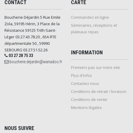
CONTACT
CARTE
Boucherie Déjardin 5 Rue Emile
Commandez en ligne
Zola, 59195 Hérin, 3 Place de la
Séminaires, réceptions et
Résistance 59125 Trith-Saint-
plateaux repas
Léger 03.27.43.78.20 , 65A RTE
départmentale 50 , 59990
SEBOURG 03.27.51.52.26
INFORMATION
03 27 28 75 33
boucherie.dejardin@wanadoo.fr
Premiers pas sur notre site
Plus d'infos
Contactez nous
Conditions de retrait / livraison
Conditions de vente
Mentions légales
NOUS SUIVRE