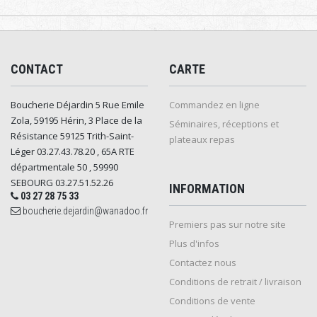
CONTACT
CARTE
Boucherie Déjardin 5 Rue Emile
Commandez en ligne
Zola, 59195 Hérin, 3 Place de la
Séminaires, réceptions et
Résistance 59125 Trith-Saint-
plateaux repas
Léger 03.27.43.78.20 , 65A RTE
départmentale 50 , 59990
SEBOURG 03.27.51.52.26
INFORMATION
03 27 28 75 33
boucherie.dejardin@wanadoo.fr
Premiers pas sur notre site
Plus d'infos
Contactez nous
Conditions de retrait / livraison
Conditions de vente