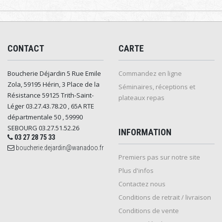
CONTACT
CARTE
Boucherie Déjardin 5 Rue Emile
Commandez en ligne
Zola, 59195 Hérin, 3 Place de la
Séminaires, réceptions et
Résistance 59125 Trith-Saint-
plateaux repas
Léger 03.27.43.78.20 , 65A RTE
départmentale 50 , 59990
SEBOURG 03.27.51.52.26
INFORMATION
03 27 28 75 33
boucherie.dejardin@wanadoo.fr
Premiers pas sur notre site
Plus d'infos
Contactez nous
Conditions de retrait / livraison
Conditions de vente