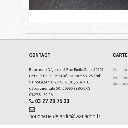
CONTACT
CARTE
Boucherie Déjardin 5 Rue Emile Zola, 59195
Command
Hérin, 3 Place de la Résistance 59125 Trith-
Séminair
Saint-Léger 03.27.43.78.20 , 65A RTE
plateaux
départmentale 50 , 59990 SEBOURG
03.27.51.52.26
03 27 28 75 33
boucherie.dejardin@wanadoo.fr