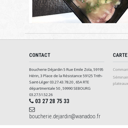
CONTACT
CARTE
Boucherie Déjardin 5 Rue Emile Zola, 59195
Command
Hérin, 3 Place de la Résistance 59125 Trith-
Séminair
Saint-Léger 03.27.43.78.20 , 65A RTE
plateaux
départmentale 50 , 59990 SEBOURG
03.27.51.52.26
03 27 28 75 33
boucherie.dejardin@wanadoo.fr