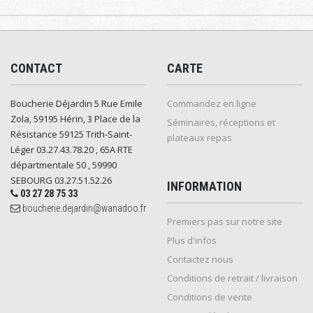
CONTACT
CARTE
Boucherie Déjardin 5 Rue Emile
Commandez en ligne
Zola, 59195 Hérin, 3 Place de la
Séminaires, réceptions et
Résistance 59125 Trith-Saint-
plateaux repas
Léger 03.27.43.78.20 , 65A RTE
départmentale 50 , 59990
SEBOURG 03.27.51.52.26
INFORMATION
03 27 28 75 33
boucherie.dejardin@wanadoo.fr
Premiers pas sur notre site
Plus d'infos
Contactez nous
Conditions de retrait / livraison
Conditions de vente