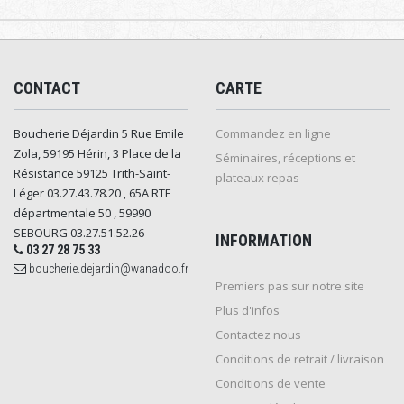
CONTACT
CARTE
Boucherie Déjardin 5 Rue Emile
Commandez en ligne
Zola, 59195 Hérin, 3 Place de la
Séminaires, réceptions et
Résistance 59125 Trith-Saint-
plateaux repas
Léger 03.27.43.78.20 , 65A RTE
départmentale 50 , 59990
SEBOURG 03.27.51.52.26
INFORMATION
03 27 28 75 33
boucherie.dejardin@wanadoo.fr
Premiers pas sur notre site
Plus d'infos
Contactez nous
Conditions de retrait / livraison
Conditions de vente