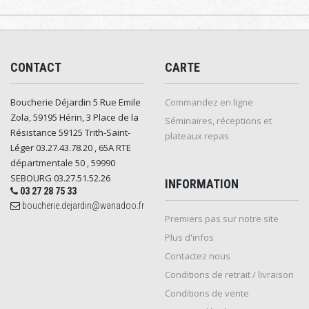
CONTACT
CARTE
Boucherie Déjardin 5 Rue Emile
Commandez en ligne
Zola, 59195 Hérin, 3 Place de la
Séminaires, réceptions et
Résistance 59125 Trith-Saint-
plateaux repas
Léger 03.27.43.78.20 , 65A RTE
départmentale 50 , 59990
SEBOURG 03.27.51.52.26
INFORMATION
03 27 28 75 33
boucherie.dejardin@wanadoo.fr
Premiers pas sur notre site
Plus d'infos
Contactez nous
Conditions de retrait / livraison
Conditions de vente