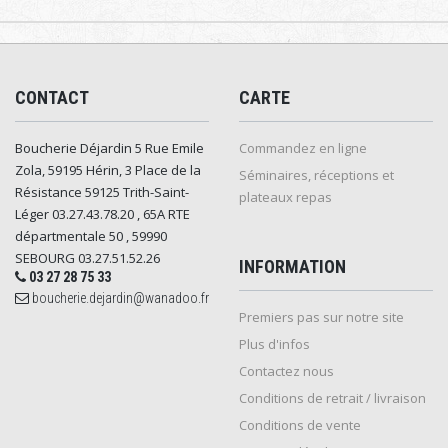
CONTACT
CARTE
Boucherie Déjardin 5 Rue Emile
Commandez en ligne
Zola, 59195 Hérin, 3 Place de la
Séminaires, réceptions et
Résistance 59125 Trith-Saint-
plateaux repas
Léger 03.27.43.78.20 , 65A RTE
départmentale 50 , 59990
SEBOURG 03.27.51.52.26
INFORMATION
03 27 28 75 33
boucherie.dejardin@wanadoo.fr
Premiers pas sur notre site
Plus d'infos
Contactez nous
Conditions de retrait / livraison
Conditions de vente