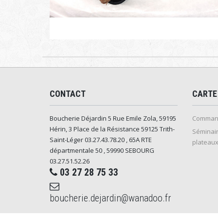
CONTACT
CARTE
Boucherie Déjardin 5 Rue Emile Zola, 59195
Command
Hérin, 3 Place de la Résistance 59125 Trith-
Séminair
Saint-Léger 03.27.43.78.20 , 65A RTE
plateaux
départmentale 50 , 59990 SEBOURG
03.27.51.52.26
03 27 28 75 33
boucherie.dejardin@wanadoo.fr