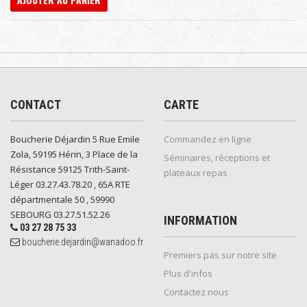
CONTACT
CARTE
Boucherie Déjardin 5 Rue Emile
Commandez en ligne
Zola, 59195 Hérin, 3 Place de la
Séminaires, réceptions et
Résistance 59125 Trith-Saint-
plateaux repas
Léger 03.27.43.78.20 , 65A RTE
départmentale 50 , 59990
SEBOURG 03.27.51.52.26
INFORMATION
03 27 28 75 33
boucherie.dejardin@wanadoo.fr
Premiers pas sur notre site
Plus d'infos
Contactez nous