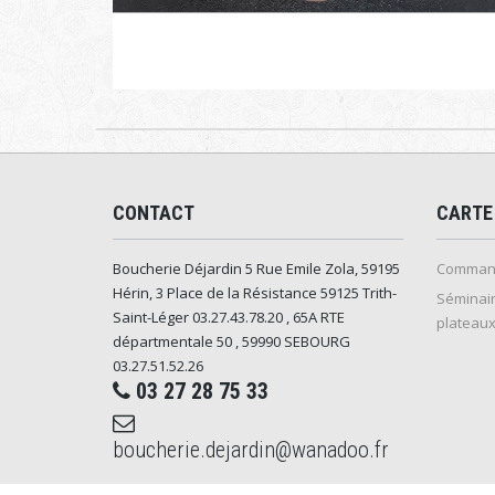
CONTACT
CARTE
Boucherie Déjardin 5 Rue Emile Zola, 59195
Command
Hérin, 3 Place de la Résistance 59125 Trith-
Séminair
Saint-Léger 03.27.43.78.20 , 65A RTE
plateaux
départmentale 50 , 59990 SEBOURG
03.27.51.52.26
03 27 28 75 33
boucherie.dejardin@wanadoo.fr