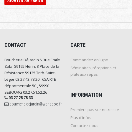
CONTACT
CARTE
Boucherie Déjardin 5 Rue Emile
Commandez en ligne
Zola, 59195 Hérin, 3 Place de la
Séminaires, réceptions et
Résistance 59125 Trith-Saint-
plateaux repas
Léger 03.27.43.78.20 , 65A RTE
départmentale 50 , 59990
SEBOURG 03.27.51.52.26
INFORMATION
03 27 28 75 33
boucherie.dejardin@wanadoo.fr
Premiers pas sur notre site
Plus d'infos
Contactez nous