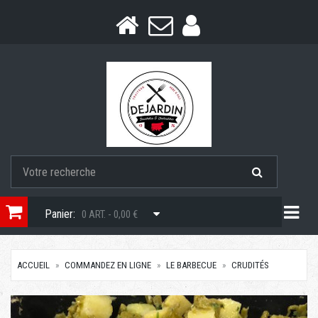
Togg
Panier:
0 ART. - 0,00 €
ACCUEIL
COMMANDEZ EN LIGNE
LE BARBECUE
CRUDITÉS