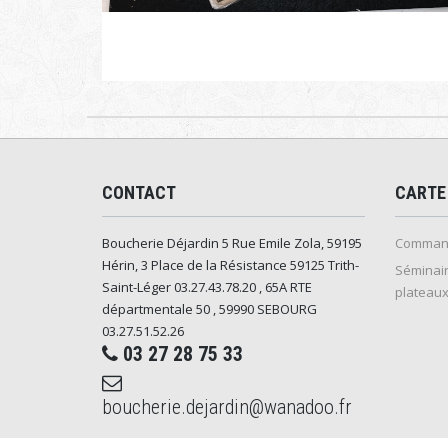
CONTACT
CARTE
Boucherie Déjardin 5 Rue Emile Zola, 59195
Command
Hérin, 3 Place de la Résistance 59125 Trith-
Séminair
Saint-Léger 03.27.43.78.20 , 65A RTE
plateaux
départmentale 50 , 59990 SEBOURG
03.27.51.52.26
03 27 28 75 33
boucherie.dejardin@wanadoo.fr