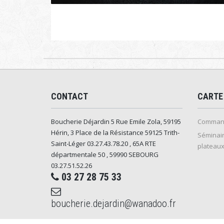
CONTACT
CARTE
Boucherie Déjardin 5 Rue Emile Zola, 59195
Command
Hérin, 3 Place de la Résistance 59125 Trith-
Séminair
Saint-Léger 03.27.43.78.20 , 65A RTE
plateaux
départmentale 50 , 59990 SEBOURG
03.27.51.52.26
03 27 28 75 33
boucherie.dejardin@wanadoo.fr