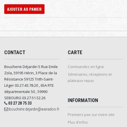
AJOUTER AU PANIER
CONTACT
CARTE
Boucherie Déjardin 5 Rue Emile
Commandez en ligne
Zola, 59195 Hérin, 3 Place de la
Séminaires, réceptions et
Résistance 59125 Trith-Saint-
plateaux repas
Léger 03.27.43.78.20 , 65A RTE
départmentale 50 , 59990
SEBOURG 03.27.51.52.26
INFORMATION
03 27 28 75 33
boucherie.dejardin@wanadoo.fr
Premiers pas sur notre site
Plus d'infos