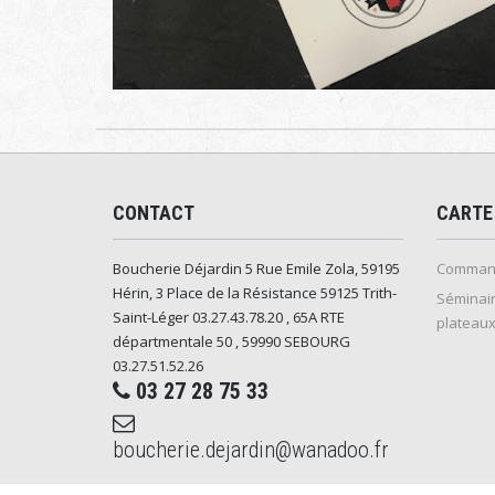
CONTACT
CARTE
Boucherie Déjardin 5 Rue Emile Zola, 59195
Command
Hérin, 3 Place de la Résistance 59125 Trith-
Séminair
Saint-Léger 03.27.43.78.20 , 65A RTE
plateaux
départmentale 50 , 59990 SEBOURG
03.27.51.52.26
03 27 28 75 33
boucherie.dejardin@wanadoo.fr