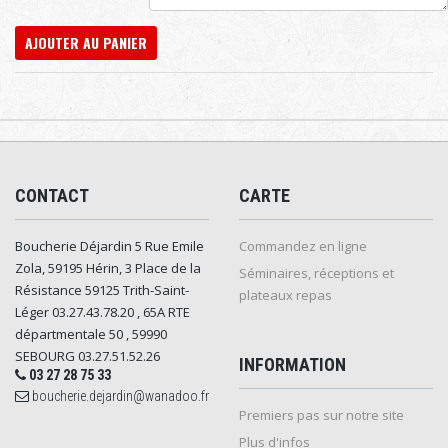
AJOUTER AU PANIER
CONTACT
CARTE
Boucherie Déjardin 5 Rue Emile
Commandez en ligne
Zola, 59195 Hérin, 3 Place de la
Séminaires, réceptions et
Résistance 59125 Trith-Saint-
plateaux repas
Léger 03.27.43.78.20 , 65A RTE
départmentale 50 , 59990
SEBOURG 03.27.51.52.26
INFORMATION
03 27 28 75 33
boucherie.dejardin@wanadoo.fr
Premiers pas sur notre site
Plus d'infos