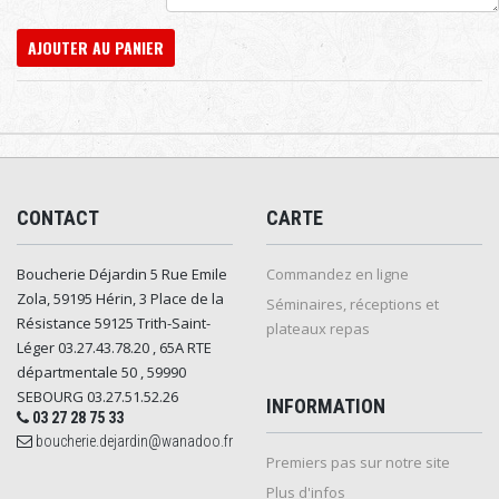
AJOUTER AU PANIER
CONTACT
CARTE
Boucherie Déjardin 5 Rue Emile
Commandez en ligne
Zola, 59195 Hérin, 3 Place de la
Séminaires, réceptions et
Résistance 59125 Trith-Saint-
plateaux repas
Léger 03.27.43.78.20 , 65A RTE
départmentale 50 , 59990
SEBOURG 03.27.51.52.26
INFORMATION
03 27 28 75 33
boucherie.dejardin@wanadoo.fr
Premiers pas sur notre site
Plus d'infos