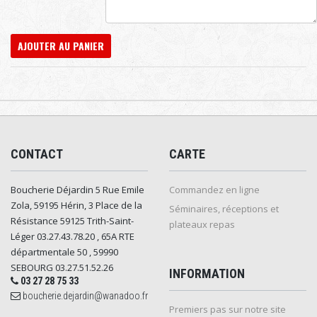
AJOUTER AU PANIER
CONTACT
CARTE
Boucherie Déjardin 5 Rue Emile
Commandez en ligne
Zola, 59195 Hérin, 3 Place de la
Séminaires, réceptions et
Résistance 59125 Trith-Saint-
plateaux repas
Léger 03.27.43.78.20 , 65A RTE
départmentale 50 , 59990
SEBOURG 03.27.51.52.26
INFORMATION
03 27 28 75 33
boucherie.dejardin@wanadoo.fr
Premiers pas sur notre site