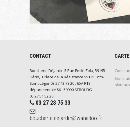
CONTACT
CARTE
Boucherie Déjardin 5 Rue Emile Zola, 59195
Command
Hérin, 3 Place de la Résistance 59125 Trith-
Séminair
Saint-Léger 03.27.43.78.20 , 65A RTE
plateaux
départmentale 50 , 59990 SEBOURG
03.27.51.52.26
03 27 28 75 33
boucherie.dejardin@wanadoo.fr