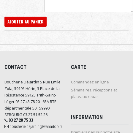
AJOUTER AU PANIER
CONTACT
CARTE
Boucherie Déjardin 5 Rue Emile
Commandez en ligne
Zola, 59195 Hérin, 3 Place de la
Séminaires, réceptions et
Résistance 59125 Trith-Saint-
plateaux repas
Léger 03.27.43.78.20 , 65A RTE
départmentale 50 , 59990
SEBOURG 03.27.51.52.26
INFORMATION
03 27 28 75 33
boucherie.dejardin@wanadoo.fr
Premiers pas sur notre site