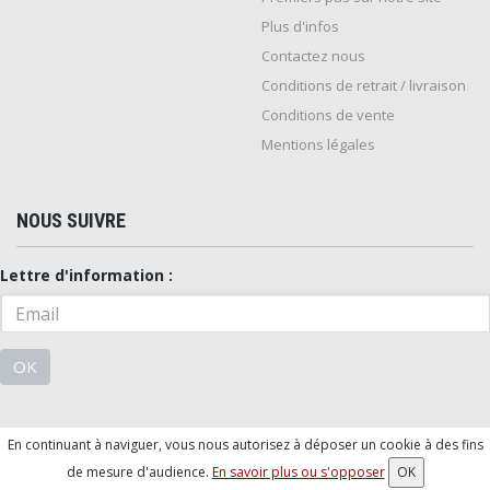
Plus d'infos
Contactez nous
Conditions de retrait / livraison
Conditions de vente
Mentions légales
NOUS SUIVRE
Lettre d'information :
OK
En continuant à naviguer, vous nous autorisez à déposer un cookie à des fins
© 2026 - Logiciel
SaasFood - Logiciel de gestion de commande sur
de mesure d'audience.
En savoir plus ou s'opposer
OK
internet et en magasin