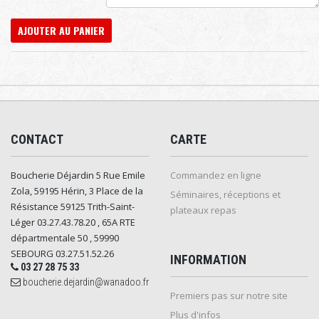
AJOUTER AU PANIER
CONTACT
CARTE
Boucherie Déjardin 5 Rue Emile
Commandez en ligne
Zola, 59195 Hérin, 3 Place de la
Séminaires, réceptions et
Résistance 59125 Trith-Saint-
plateaux repas
Léger 03.27.43.78.20 , 65A RTE
départmentale 50 , 59990
SEBOURG 03.27.51.52.26
INFORMATION
03 27 28 75 33
boucherie.dejardin@wanadoo.fr
Premiers pas sur notre site
Plus d'infos