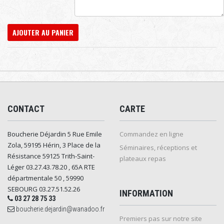
AJOUTER AU PANIER
CONTACT
CARTE
Boucherie Déjardin 5 Rue Emile
Commandez en ligne
Zola, 59195 Hérin, 3 Place de la
Séminaires, réceptions et
Résistance 59125 Trith-Saint-
plateaux repas
Léger 03.27.43.78.20 , 65A RTE
départmentale 50 , 59990
SEBOURG 03.27.51.52.26
INFORMATION
03 27 28 75 33
boucherie.dejardin@wanadoo.fr
Premiers pas sur notre site