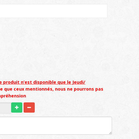
e produit n’est disponible que le Jeudi/
re que ceux mentionnés, nous ne pourrons pas
mpréhension