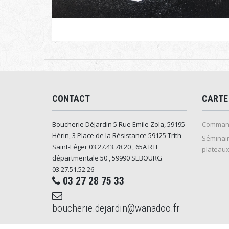
CONTACT
CARTE
Boucherie Déjardin 5 Rue Emile Zola, 59195
Command
Hérin, 3 Place de la Résistance 59125 Trith-
Séminair
Saint-Léger 03.27.43.78.20 , 65A RTE
plateaux
départmentale 50 , 59990 SEBOURG
03.27.51.52.26
03 27 28 75 33
boucherie.dejardin@wanadoo.fr