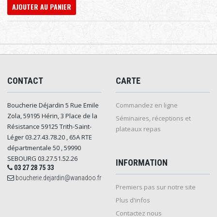
AJOUTER AU PANIER
CONTACT
CARTE
Boucherie Déjardin 5 Rue Emile
Commandez en ligne
Zola, 59195 Hérin, 3 Place de la
Séminaires, réceptions et
Résistance 59125 Trith-Saint-
plateaux repas
Léger 03.27.43.78.20 , 65A RTE
départmentale 50 , 59990
SEBOURG 03.27.51.52.26
INFORMATION
03 27 28 75 33
boucherie.dejardin@wanadoo.fr
Premiers pas sur notre site
Plus d'infos
Contactez nous