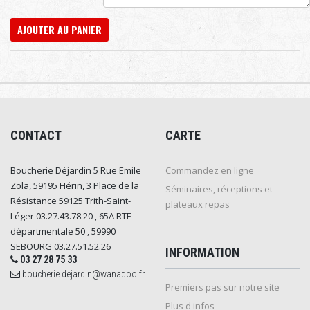
AJOUTER AU PANIER
CONTACT
CARTE
Boucherie Déjardin 5 Rue Emile
Commandez en ligne
Zola, 59195 Hérin, 3 Place de la
Séminaires, réceptions et
Résistance 59125 Trith-Saint-
plateaux repas
Léger 03.27.43.78.20 , 65A RTE
départmentale 50 , 59990
SEBOURG 03.27.51.52.26
INFORMATION
03 27 28 75 33
boucherie.dejardin@wanadoo.fr
Premiers pas sur notre site
Plus d'infos