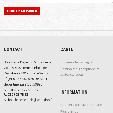
AJOUTER AU PANIER
CONTACT
CARTE
Boucherie Déjardin 5 Rue Emile
Commandez en ligne
Zola, 59195 Hérin, 3 Place de la
Séminaires, réceptions et
Résistance 59125 Trith-Saint-
plateaux repas
Léger 03.27.43.78.20 , 65A RTE
départmentale 50 , 59990
SEBOURG 03.27.51.52.26
INFORMATION
03 27 28 75 33
boucherie.dejardin@wanadoo.fr
Premiers pas sur notre site
Plus d'infos