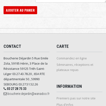
AJOUTER AU PANIER
CONTACT
CARTE
Boucherie Déjardin 5 Rue Emile
Commandez en ligne
Zola, 59195 Hérin, 3 Place de la
Séminaires, réceptions et
Résistance 59125 Trith-Saint-
plateaux repas
Léger 03.27.43.78.20 , 65A RTE
départmentale 50 , 59990
SEBOURG 03.27.51.52.26
INFORMATION
03 27 28 75 33
boucherie.dejardin@wanadoo.fr
Premiers pas sur notre site
Plus d'infos