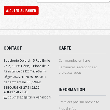
AJOUTER AU PANIER
CONTACT
CARTE
Boucherie Déjardin 5 Rue Emile
Commandez en ligne
Zola, 59195 Hérin, 3 Place de la
Séminaires, réceptions et
Résistance 59125 Trith-Saint-
plateaux repas
Léger 03.27.43.78.20 , 65A RTE
départmentale 50 , 59990
SEBOURG 03.27.51.52.26
INFORMATION
03 27 28 75 33
boucherie.dejardin@wanadoo.fr
Premiers pas sur notre site
Plus d'infos