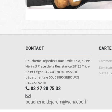
CONTACT
CARTE
Boucherie Déjardin 5 Rue Emile Zola, 59195
Command
Hérin, 3 Place de la Résistance 59125 Trith-
Séminair
Saint-Léger 03.27.43.78.20 , 65A RTE
plateaux
départmentale 50 , 59990 SEBOURG
03.27.51.52.26
03 27 28 75 33
boucherie.dejardin@wanadoo.fr