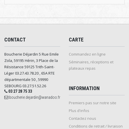
CONTACT
CARTE
Boucherie Déjardin 5 Rue Emile
Commandez en ligne
Zola, 59195 Hérin, 3 Place de la
Séminaires, réceptions et
Résistance 59125 Trith-Saint-
plateaux repas
Léger 03.27.43.78.20 , 65A RTE
départmentale 50 , 59990
SEBOURG 03.27.51.52.26
INFORMATION
03 27 28 75 33
boucherie.dejardin@wanadoo.fr
Premiers pas sur notre site
Plus d'infos
Contactez nous
Conditions de retrait / livraison