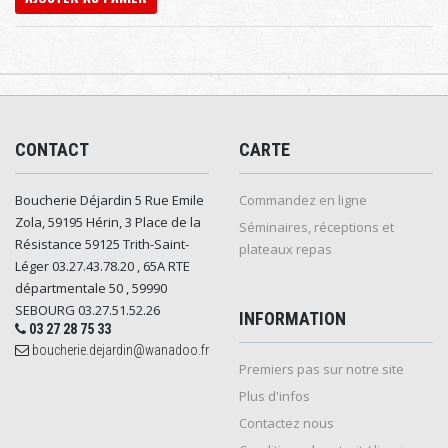
CONTACT
CARTE
Boucherie Déjardin 5 Rue Emile
Commandez en ligne
Zola, 59195 Hérin, 3 Place de la
Séminaires, réceptions et
Résistance 59125 Trith-Saint-
plateaux repas
Léger 03.27.43.78.20 , 65A RTE
départmentale 50 , 59990
SEBOURG 03.27.51.52.26
INFORMATION
03 27 28 75 33
boucherie.dejardin@wanadoo.fr
Premiers pas sur notre site
Plus d'infos
Contactez nous