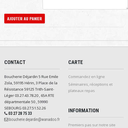
AJOUTER AU PANIER
CONTACT
CARTE
Boucherie Déjardin 5 Rue Emile
Commandez en ligne
Zola, 59195 Hérin, 3 Place de la
Séminaires, réceptions et
Résistance 59125 Trith-Saint-
plateaux repas
Léger 03.27.43.78.20 , 65A RTE
départmentale 50 , 59990
SEBOURG 03.27.51.52.26
INFORMATION
03 27 28 75 33
boucherie.dejardin@wanadoo.fr
Premiers pas sur notre site