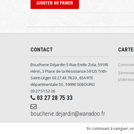
AJOUTER AU PANIER
CONTACT
CARTE
Boucherie Déjardin 5 Rue Emile Zola, 59195
Command
Hérin, 3 Place de la Résistance 59125 Trith-
Séminair
Saint-Léger 03.27.43.78.20 , 65A RTE
plateaux
départmentale 50 , 59990 SEBOURG
03.27.51.52.26
03 27 28 75 33
boucherie.dejardin@wanadoo.fr
En continuant à naviguer, v
© 2026 - Logiciel
SaasFood - Logiciel de gestion de co