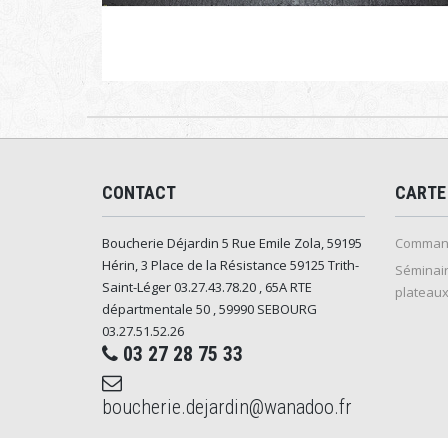
CONTACT
CARTE
Boucherie Déjardin 5 Rue Emile Zola, 59195
Command
Hérin, 3 Place de la Résistance 59125 Trith-
Séminair
Saint-Léger 03.27.43.78.20 , 65A RTE
plateaux
départmentale 50 , 59990 SEBOURG
03.27.51.52.26
03 27 28 75 33
boucherie.dejardin@wanadoo.fr