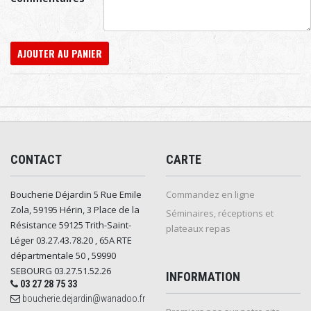
AJOUTER AU PANIER
CONTACT
CARTE
Boucherie Déjardin 5 Rue Emile
Commandez en ligne
Zola, 59195 Hérin, 3 Place de la
Séminaires, réceptions et
Résistance 59125 Trith-Saint-
plateaux repas
Léger 03.27.43.78.20 , 65A RTE
départmentale 50 , 59990
SEBOURG 03.27.51.52.26
INFORMATION
03 27 28 75 33
boucherie.dejardin@wanadoo.fr