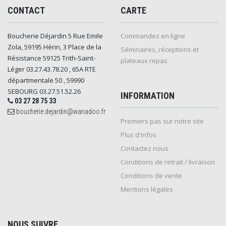
CONTACT
CARTE
Boucherie Déjardin 5 Rue Emile
Commandez en ligne
Zola, 59195 Hérin, 3 Place de la
Séminaires, réceptions et
Résistance 59125 Trith-Saint-
plateaux repas
Léger 03.27.43.78.20 , 65A RTE
départmentale 50 , 59990
SEBOURG 03.27.51.52.26
INFORMATION
03 27 28 75 33
boucherie.dejardin@wanadoo.fr
Premiers pas sur notre site
Plus d'infos
Contactez nous
Conditions de retrait / livraison
Conditions de vente
Mentions légales
NOUS SUIVRE