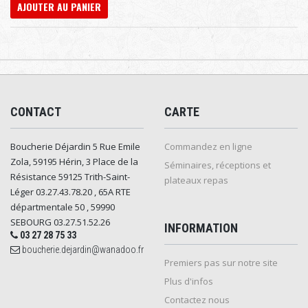
AJOUTER AU PANIER
CONTACT
CARTE
Boucherie Déjardin 5 Rue Emile
Commandez en ligne
Zola, 59195 Hérin, 3 Place de la
Séminaires, réceptions et
Résistance 59125 Trith-Saint-
plateaux repas
Léger 03.27.43.78.20 , 65A RTE
départmentale 50 , 59990
SEBOURG 03.27.51.52.26
INFORMATION
03 27 28 75 33
boucherie.dejardin@wanadoo.fr
Premiers pas sur notre site
Plus d'infos
Contactez nous