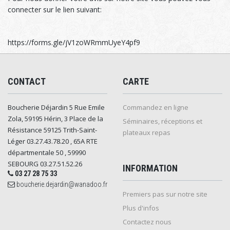
connecter sur le lien suivant:
https://forms.gle/jV1zoWRmmUyeY4pf9
CONTACT
CARTE
Boucherie Déjardin 5 Rue Emile
Commandez en ligne
Zola, 59195 Hérin, 3 Place de la
Séminaires, réceptions et
Résistance 59125 Trith-Saint-
plateaux repas
Léger 03.27.43.78.20 , 65A RTE
départmentale 50 , 59990
SEBOURG 03.27.51.52.26
INFORMATION
03 27 28 75 33
boucherie.dejardin@wanadoo.fr
Premiers pas sur notre site
Plus d'infos
Contactez nous