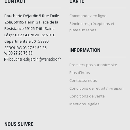
CONTACT
CARTE
Boucherie Déjardin 5 Rue Emile
Commandez en ligne
Zola, 59195 Hérin, 3 Place de la
Séminaires, réceptions et
Résistance 59125 Trith-Saint-
plateaux repas
Léger 03.27.43.78.20 , 65A RTE
départmentale 50 , 59990
SEBOURG 03.27.51.52.26
INFORMATION
03 27 28 75 33
boucherie.dejardin@wanadoo.fr
Premiers pas sur notre site
Plus d'infos
Contactez nous
Conditions de retrait / livraison
Conditions de vente
Mentions légales
NOUS SUIVRE