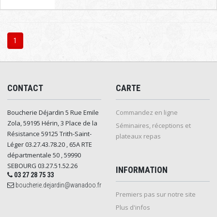
1
CONTACT
CARTE
Boucherie Déjardin 5 Rue Emile
Commandez en ligne
Zola, 59195 Hérin, 3 Place de la
Séminaires, réceptions et
Résistance 59125 Trith-Saint-
plateaux repas
Léger 03.27.43.78.20 , 65A RTE
départmentale 50 , 59990
SEBOURG 03.27.51.52.26
INFORMATION
03 27 28 75 33
boucherie.dejardin@wanadoo.fr
Premiers pas sur notre site
Plus d'infos